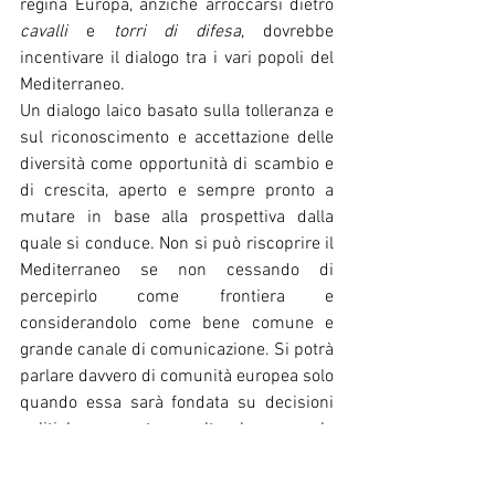
regina Europa, anziché arroccarsi dietro 
cavalli
 e 
torri di difesa
, dovrebbe 
incentivare il dialogo tra i vari popoli del 
Mediterraneo.
Un dialogo laico basato sulla tolleranza e 
sul riconoscimento e accettazione delle 
diversità come opportunità di scambio e 
di crescita, aperto e sempre pronto a 
mutare in base alla prospettiva dalla 
quale si conduce. Non si può riscoprire il 
Mediterraneo se non cessando di 
percepirlo come frontiera e 
considerandolo come bene comune e 
grande canale di comunicazione. Si potrà 
parlare davvero di comunità europea solo 
quando essa sarà fondata su decisioni 
politiche e apertura culturale, non solo 
su accordi economici, allora sarà 
un’Europa della diversità in cui l’area 