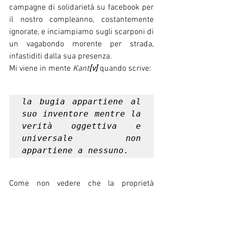
campagne di solidarietà su facebook per 
il nostro compleanno, costantemente 
ignorate, e inciampiamo sugli scarponi di 
un vagabondo morente per strada, 
infastiditi dalla sua presenza.
Mi viene in mente 
Kant
[v]
 quando scrive: 
la bugia appartiene al 
suo inventore mentre la 
verità oggettiva e 
universale non 
appartiene a nessuno.
Come non vedere che la proprietà 
impedisce di vedere il mondo vero, 
oggettivo, universale, così com’è?
Allora, l’inquinamento duro si appropria 