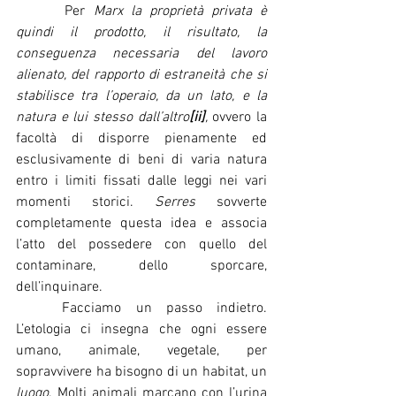
  	Per 
Marx la proprietà privata è 
quindi il prodotto, il risultato, la 
conseguenza necessaria del lavoro 
alienato, del rapporto di estraneità che si 
stabilisce tra l’operaio, da un lato, e la 
natura e lui stesso dall’altro
[ii]
,
 ovvero la 
facoltà di disporre pienamente ed 
esclusivamente di beni di varia natura 
entro i limiti fissati dalle leggi nei vari 
momenti storici. 
Serres
 sovverte 
completamente questa idea e associa 
l’atto del possedere con quello del 
contaminare, dello sporcare, 
dell’inquinare.
	Facciamo un passo indietro. 
L’etologia ci insegna che ogni essere 
umano, animale, vegetale, per 
sopravvivere ha bisogno di un habitat, un 
luogo
. Molti animali marcano con l’urina 